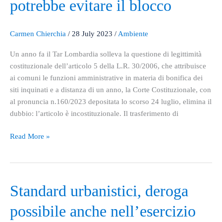
potrebbe evitare il blocco
provvedimento
d’urgenza
potrebbe
Carmen Chierchia
/
28 July 2023
/
Ambiente
evitare
Un anno fa il Tar Lombardia solleva la questione di legittimità
il
costituzionale dell’articolo 5 della L.R. 30/2006, che attribuisce
blocco
ai comuni le funzioni amministrative in materia di bonifica dei
siti inquinati e a distanza di un anno, la Corte Costituzionale, con
al pronuncia n.160/2023 depositata lo scorso 24 luglio, elimina il
dubbio: l’articolo è incostituzionale. Il trasferimento di
Read More »
Standard
Standard urbanistici, deroga
urbanistici,
possibile anche nell’esercizio
deroga