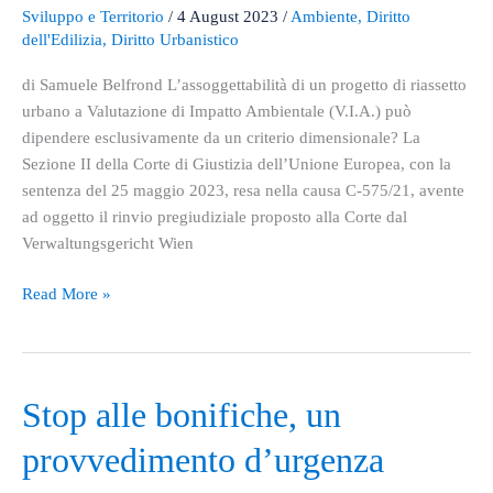
Ambientale
Sviluppo e Territorio
/
4 August 2023
/
Ambiente
,
Diritto
(V.I.A.)
dell'Edilizia
,
Diritto Urbanistico
può
di Samuele Belfrond L’assoggettabilità di un progetto di riassetto
dipendere
urbano a Valutazione di Impatto Ambientale (V.I.A.) può
esclusivamente
dipendere esclusivamente da un criterio dimensionale? La
da
Sezione II della Corte di Giustizia dell’Unione Europea, con la
un
sentenza del 25 maggio 2023, resa nella causa C‑575/21, avente
criterio
ad oggetto il rinvio pregiudiziale proposto alla Corte dal
dimensionale?
Verwaltungsgericht Wien
Read More »
Stop
Stop alle bonifiche, un
alle
provvedimento d’urgenza
bonifiche,
un