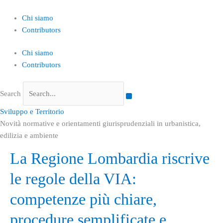
Skip
to
Chi siamo
content
Contributors
Chi siamo
Contributors
Search
Sviluppo e Territorio
Novità normative e orientamenti giurisprudenziali in urbanistica,
edilizia e ambiente
La
La Regione Lombardia riscrive
Regione
le regole della VIA:
Lombardia
riscrive
competenze più chiare,
le
regole
procedure semplificate e