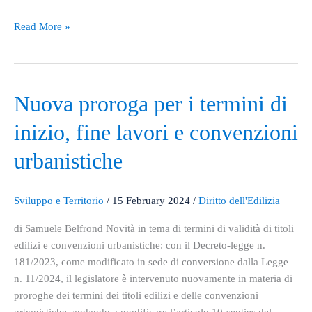
Read More »
Nuova
Nuova proroga per i termini di
proroga
inizio, fine lavori e convenzioni
per
i
urbanistiche
termini
di
inizio,
Sviluppo e Territorio
/
15 February 2024
/
Diritto dell'Edilizia
fine
di Samuele Belfrond Novità in tema di termini di validità di titoli
lavori
edilizi e convenzioni urbanistiche: con il Decreto-legge n.
e
181/2023, come modificato in sede di conversione dalla Legge
convenzioni
n. 11/2024, il legislatore è intervenuto nuovamente in materia di
urbanistiche
proroghe dei termini dei titoli edilizi e delle convenzioni