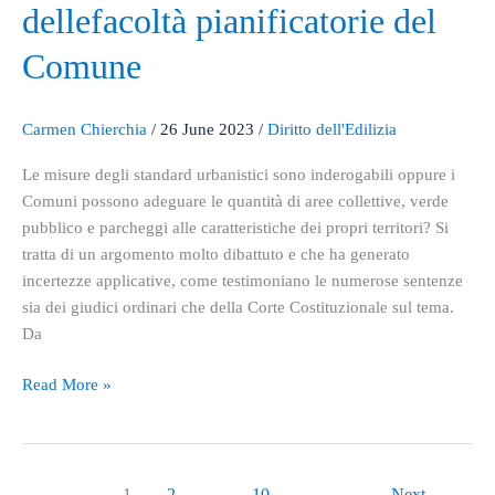
possibile
dellefacoltà pianificatorie del
anche
nell’esercizio
Comune
dellefacoltà
pianificatorie
Carmen Chierchia
/
26 June 2023
/
Diritto dell'Edilizia
del
Comune
Le misure degli standard urbanistici sono inderogabili oppure i
Comuni possono adeguare le quantità di aree collettive, verde
pubblico e parcheggi alle caratteristiche dei propri territori? Si
tratta di un argomento molto dibattuto e che ha generato
incertezze applicative, come testimoniano le numerose sentenze
sia dei giudici ordinari che della Corte Costituzionale sul tema.
Da
Read More »
1
2
…
10
Next
→