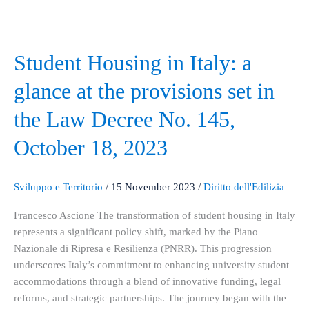
Student
Student Housing in Italy: a
Housing
glance at the provisions set in
in
Italy:
the Law Decree No. 145,
a
glance
October 18, 2023
at
the
Sviluppo e Territorio
/
15 November 2023
/
Diritto dell'Edilizia
provisions
set
Francesco Ascione The transformation of student housing in Italy
in
represents a significant policy shift, marked by the Piano
the
Nazionale di Ripresa e Resilienza (PNRR). This progression
Law
underscores Italy’s commitment to enhancing university student
Decree
accommodations through a blend of innovative funding, legal
No.
reforms, and strategic partnerships. The journey began with the
145,