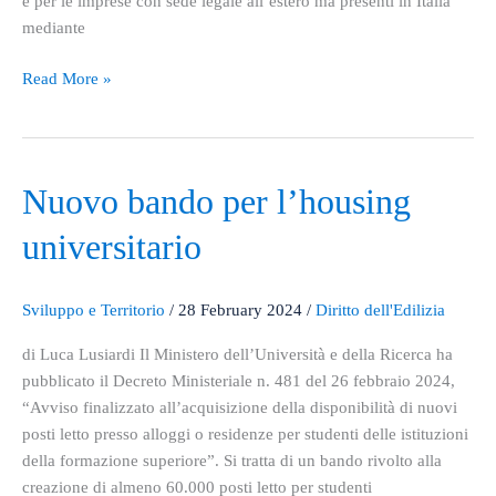
e per le imprese con sede legale all’estero ma presenti in Italia
mediante
Read More »
Nuovo
Nuovo bando per l’housing
bando
universitario
per
l’housing
universitario
Sviluppo e Territorio
/
28 February 2024
/
Diritto dell'Edilizia
di Luca Lusiardi Il Ministero dell’Università e della Ricerca ha
pubblicato il Decreto Ministeriale n. 481 del 26 febbraio 2024,
“Avviso finalizzato all’acquisizione della disponibilità di nuovi
posti letto presso alloggi o residenze per studenti delle istituzioni
della formazione superiore”. Si tratta di un bando rivolto alla
creazione di almeno 60.000 posti letto per studenti