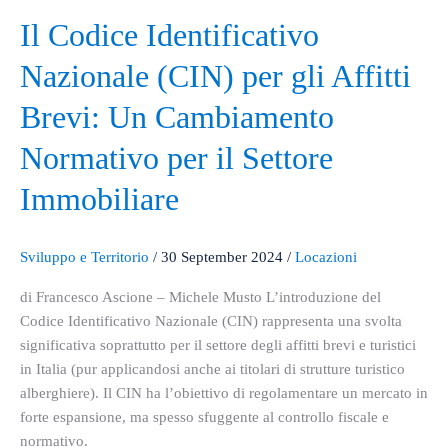
Il
Il Codice Identificativo
Codice
Nazionale (CIN) per gli Affitti
Identificativo
Nazionale
Brevi: Un Cambiamento
(CIN)
per
Normativo per il Settore
gli
Immobiliare
Affitti
Brevi:
Un
Sviluppo e Territorio
/
30 September 2024
/
Locazioni
Cambiamento
Normativo
di Francesco Ascione – Michele Musto L’introduzione del
per
Codice Identificativo Nazionale (CIN) rappresenta una svolta
il
significativa soprattutto per il settore degli affitti brevi e turistici
Settore
in Italia (pur applicandosi anche ai titolari di strutture turistico
Immobiliare
alberghiere). Il CIN ha l’obiettivo di regolamentare un mercato in
forte espansione, ma spesso sfuggente al controllo fiscale e
normativo.