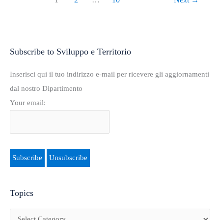
Subscribe to Sviluppo e Territorio
T
o
Inserisci qui il tuo indirizzo e-mail per ricevere gli aggiornamenti
p
dal nostro Dipartimento
i
Your email:
c
s
Topics