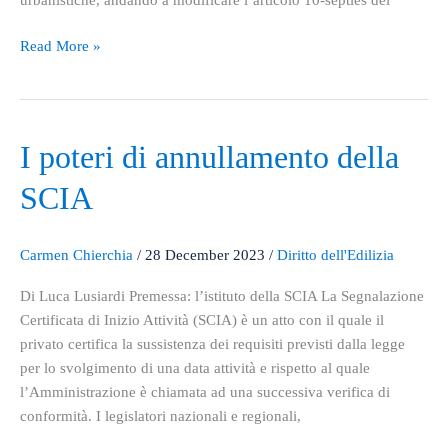
urbanistiche, andando a modificare l’articolo 10-septies del
Read More »
I
I poteri di annullamento della
poteri
SCIA
di
annullamento
della
Carmen Chierchia
/
28 December 2023
/
Diritto dell'Edilizia
SCIA
Di Luca Lusiardi Premessa: l’istituto della SCIA La Segnalazione
Certificata di Inizio Attività (SCIA) è un atto con il quale il
privato certifica la sussistenza dei requisiti previsti dalla legge
per lo svolgimento di una data attività e rispetto al quale
l’Amministrazione è chiamata ad una successiva verifica di
conformità. I legislatori nazionali e regionali,