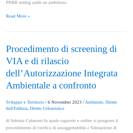
PNRR setting aside an ambitious
October
18,
Read More »
2023
Procedimento
Procedimento di screening di
di
VIA e di rilascio
screening
di
dell’Autorizzazione Integrata
VIA
e
Ambientale a confronto
di
rilascio
Sviluppo e Territorio
/
6 November 2023
/
Ambiente
,
Diritto
dell’Autorizzazione
dell'Edilizia
,
Diritto Urbanistico
Integrata
Ambientale
di Sabrina Calatroni In quale rapporto e ordine si pongono il
a
procedimento di verifica di assoggettabilità a Valutazione di
confronto