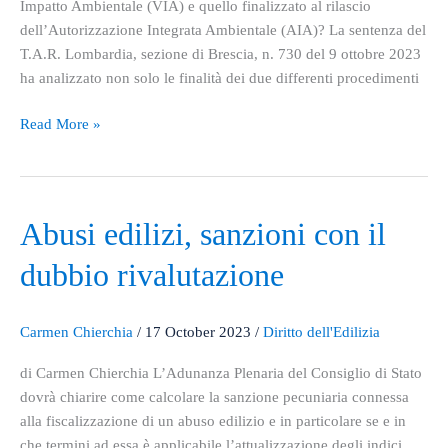
Impatto Ambientale (VIA) e quello finalizzato al rilascio
dell’Autorizzazione Integrata Ambientale (AIA)? La sentenza del
T.A.R. Lombardia, sezione di Brescia, n. 730 del 9 ottobre 2023
ha analizzato non solo le finalità dei due differenti procedimenti
Read More »
Abusi
Abusi edilizi, sanzioni con il
edilizi,
dubbio rivalutazione
sanzioni
con
il
Carmen Chierchia
/
17 October 2023
/
Diritto dell'Edilizia
dubbio
rivalutazione
di Carmen Chierchia L’Adunanza Plenaria del Consiglio di Stato
dovrà chiarire come calcolare la sanzione pecuniaria connessa
alla fiscalizzazione di un abuso edilizio e in particolare se e in
che termini ad essa è applicabile l’attualizzazione degli indici