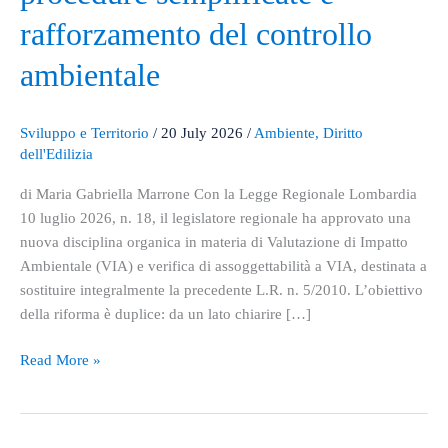
della
rafforzamento del controllo
VIA:
competenze
ambientale
più
chiare,
procedure
Sviluppo e Territorio
/
20 July 2026
/
Ambiente
,
Diritto
semplificate
dell'Edilizia
e
di Maria Gabriella Marrone Con la Legge Regionale Lombardia
rafforzamento
10 luglio 2026, n. 18, il legislatore regionale ha approvato una
del
nuova disciplina organica in materia di Valutazione di Impatto
controllo
Ambientale (VIA) e verifica di assoggettabilità a VIA, destinata a
ambientale
sostituire integralmente la precedente L.R. n. 5/2010. L’obiettivo
della riforma è duplice: da un lato chiarire […]
Read More »