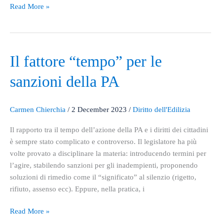
Read More »
Il
Il fattore “tempo” per le
fattore
sanzioni della PA
“tempo”
per
le
Carmen Chierchia
/
2 December 2023
/
Diritto dell'Edilizia
sanzioni
della
Il rapporto tra il tempo dell’azione della PA e i diritti dei cittadini
PA
è sempre stato complicato e controverso. Il legislatore ha più
volte provato a disciplinare la materia: introducendo termini per
l’agire, stabilendo sanzioni per gli inadempienti, proponendo
soluzioni di rimedio come il “significato” al silenzio (rigetto,
rifiuto, assenso ecc). Eppure, nella pratica, i
Read More »