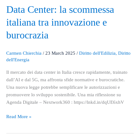
Data
Data Center: la scommessa
Center:
italiana tra innovazione e
la
scommessa
burocrazia
italiana
tra
innovazione
Carmen Chierchia
/
23 March 2025
/
Diritto dell'Edilizia
,
Diritto
e
dell'Energia
burocrazia
Il mercato dei data center in Italia cresce rapidamente, trainato
dall’AI e dal 5G, ma affronta sfide normative e burocratiche.
Una nuova legge potrebbe semplificare le autorizzazioni e
promuovere lo sviluppo sostenibile. Una mia riflessione su
Agenda Digitale – Nextwork360 : https://lnkd.in/dqUE6xhV
Read More »