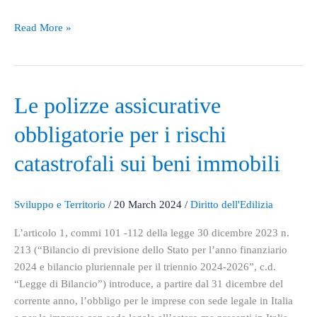
Read More »
Le
Le polizze assicurative
polizze
obbligatorie per i rischi
assicurative
obbligatorie
catastrofali sui beni immobili
per
i
rischi
Sviluppo e Territorio
/
20 March 2024
/
Diritto dell'Edilizia
catastrofali
L’articolo 1, commi 101 -112 della legge 30 dicembre 2023 n.
sui
213 (“Bilancio di previsione dello Stato per l’anno finanziario
beni
2024 e bilancio pluriennale per il triennio 2024-2026”, c.d.
immobili
“Legge di Bilancio”) introduce, a partire dal 31 dicembre del
corrente anno, l’obbligo per le imprese con sede legale in Italia