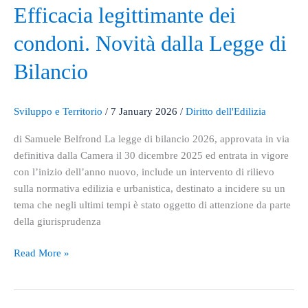
Efficacia
Efficacia legittimante dei
legittimante
condoni. Novità dalla Legge di
dei
condoni.
Bilancio
Novità
dalla
Legge
Sviluppo e Territorio
/
7 January 2026
/
Diritto dell'Edilizia
di
di Samuele Belfrond La legge di bilancio 2026, approvata in via
Bilancio
definitiva dalla Camera il 30 dicembre 2025 ed entrata in vigore
con l’inizio dell’anno nuovo, include un intervento di rilievo
sulla normativa edilizia e urbanistica, destinato a incidere su un
tema che negli ultimi tempi è stato oggetto di attenzione da parte
della giurisprudenza
Read More »