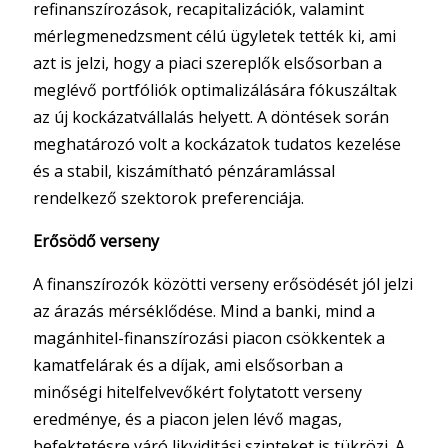
refinanszírozások, recapitalizációk, valamint
mérlegmenedzsment célú ügyletek tették ki, ami
azt is jelzi, hogy a piaci szereplők elsősorban a
meglévő portfóliók optimalizálására fókuszáltak
az új kockázatvállalás helyett. A döntések során
meghatározó volt a kockázatok tudatos kezelése
és a stabil, kiszámítható pénzáramlással
rendelkező szektorok preferenciája.
Erősödő verseny
A finanszírozók közötti verseny erősödését jól jelzi
az árazás mérséklődése. Mind a banki, mind a
magánhitel-finanszírozási piacon csökkentek a
kamatfelárak és a díjak, ami elsősorban a
minőségi hitelfelvevőkért folytatott verseny
eredménye, és a piacon jelen lévő magas,
befektetésre váró likviditási szinteket is tükrözi. A