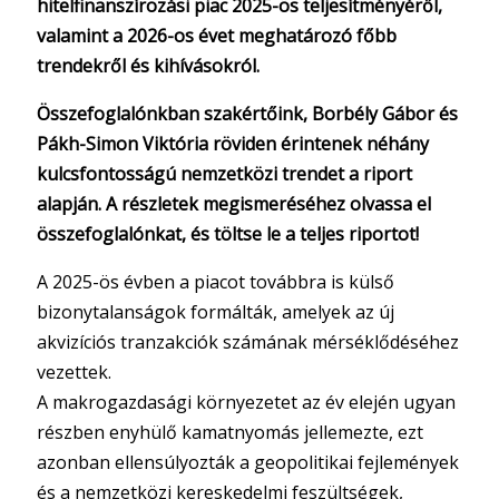
hitelfinanszírozási piac 2025-ös teljesítményéről,
valamint a 2026-os évet meghatározó főbb
trendekről és kihívásokról.
Összefoglalónkban szakértőink, Borbély Gábor és
Pákh-Simon Viktória röviden érintenek néhány
kulcsfontosságú nemzetközi trendet a riport
alapján. A részletek megismeréséhez olvassa el
összefoglalónkat, és töltse le a teljes riportot!
A 2025-ös évben a piacot továbbra is külső
bizonytalanságok formálták, amelyek az új
akvizíciós tranzakciók számának mérséklődéséhez
vezettek.
A makrogazdasági környezetet az év elején ugyan
részben enyhülő kamatnyomás jellemezte, ezt
azonban ellensúlyozták a geopolitikai fejlemények
és a nemzetközi kereskedelmi feszültségek,