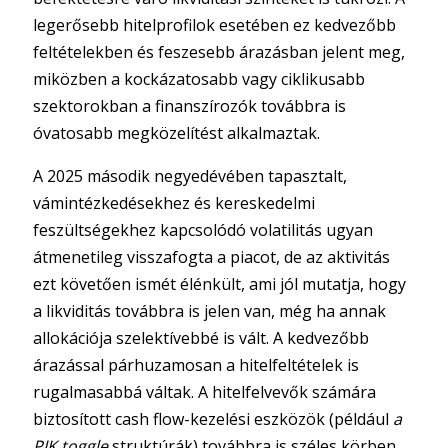
legerősebb hitelprofilok esetében ez kedvezőbb
feltételekben és feszesebb árazásban jelent meg,
miközben a kockázatosabb vagy ciklikusabb
szektorokban a finanszírozók továbbra is
óvatosabb megközelítést alkalmaztak.
A 2025 második negyedévében tapasztalt,
vámintézkedésekhez és kereskedelmi
feszültségekhez kapcsolódó volatilitás ugyan
átmenetileg visszafogta a piacot, de az aktivitás
ezt követően ismét élénkült, ami jól mutatja, hogy
a likviditás továbbra is jelen van, még ha annak
allokációja szelektívebbé is vált. A kedvezőbb
árazással párhuzamosan a hitelfeltételek is
rugalmasabbá váltak. A hitelfelvevők számára
biztosított cash flow-kezelési eszközök (például
a
PIK toggle
struktúrák) továbbra is széles körben