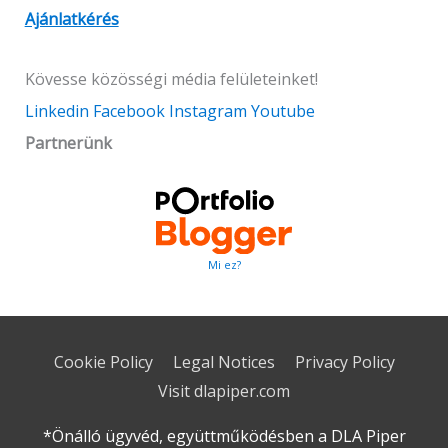
Ajánlatkérés
Kövesse közösségi média felületeinket!
Linkedin
Facebook
Instagram
Youtube
Partnerünk
Mi ez?
Cookie Policy
Legal Notices
Privacy Policy
Visit dlapiper.com
*Önálló ügyvéd, együttműködésben a DLA Piper