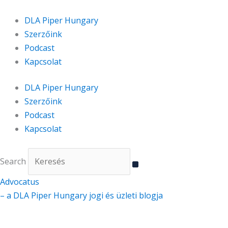
Skip
to
DLA Piper Hungary
content
Szerzőink
Podcast
Kapcsolat
DLA Piper Hungary
Szerzőink
Podcast
Kapcsolat
Search
Advocatus
– a DLA Piper Hungary jogi és üzleti blogja