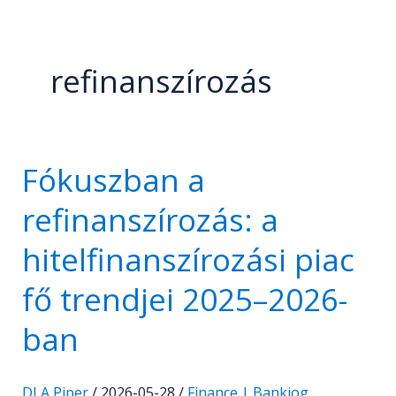
refinanszírozás
Fókuszban a
Fókuszban
a
refinanszírozás: a
refinanszírozás:
a
hitelfinanszírozási piac
hitelfinanszírozási
fő trendjei 2025–2026-
piac
fő
ban
trendjei
2025–
2026-
DLA Piper
/
2026-05-28
/
Finance | Bankjog