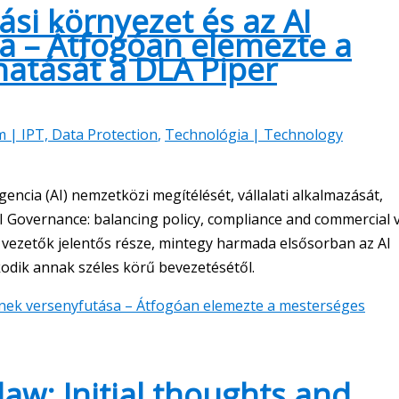
si környezet és az AI
a – Átfogóan elemezte a
hatását a DLA Piper
m | IPT, Data Protection
,
Technológia | Technology
encia (AI) nemzetközi megítélését, vállalati alkalmazását,
AI Governance: balancing policy, compliance and commercial 
vezetők jelentős része, mintegy harmada elsősorban az AI
odik annak széles körű bevezetésétől.
ének versenyfutása – Átfogóan elemezte a mesterséges
aw: Initial thoughts and