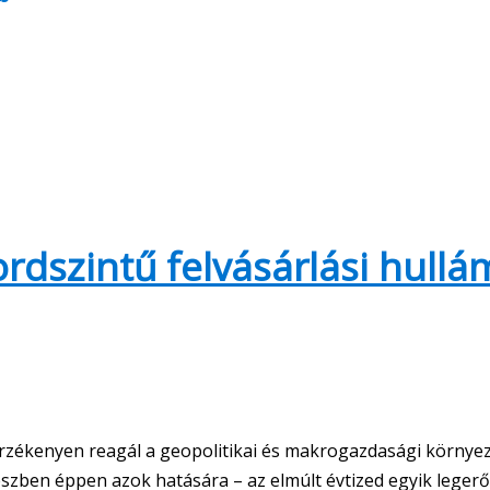
rdszintű felvásárlási hullá
s érzékenyen reagál a geopolitikai és makrogazdasági környe
részben éppen azok hatására – az elmúlt évtized egyik leger