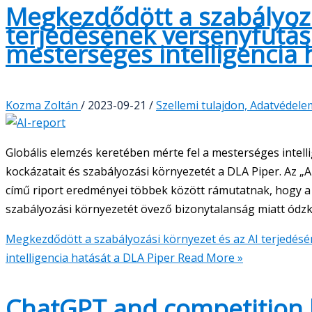
Megkezdődött a szabályozá
terjedésének versenyfutás
mesterséges intelligencia 
Kozma Zoltán
/
2023-09-21
/
Szellemi tulajdon, Adatvédele
Globális elemzés keretében mérte fel a mesterséges intellig
kockázatait és szabályozási környezetét a DLA Piper. Az „
című riport eredményei többek között rámutatnak, hogy a 
szabályozási környezetét övező bizonytalanság miatt ódzk
Megkezdődött a szabályozási környezet és az AI terjedés
intelligencia hatását a DLA Piper
Read More »
ChatGPT and competition l