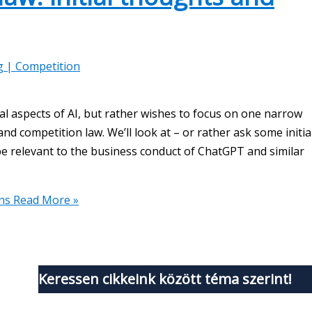
g | Competition
gal aspects of AI, but rather wishes to focus on one narrow
nd competition law. We’ll look at – or rather ask some initia
e relevant to the business conduct of ChatGPT and similar
ns
Read More »
Keressen cikkeink között téma szerint!