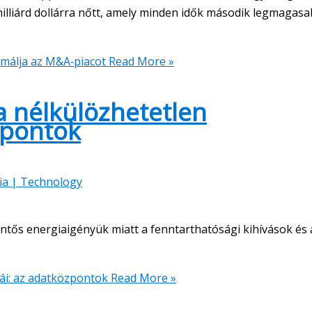
milliárd dollárra nőtt, amely minden idők második legmagas
rmálja az M&A‑piacot
Read More »
a nélkülözhetetlen
zpontok
ia | Technology
ntős energiaigényük miatt a fenntarthatósági kihívások és 
rái: az adatközpontok
Read More »