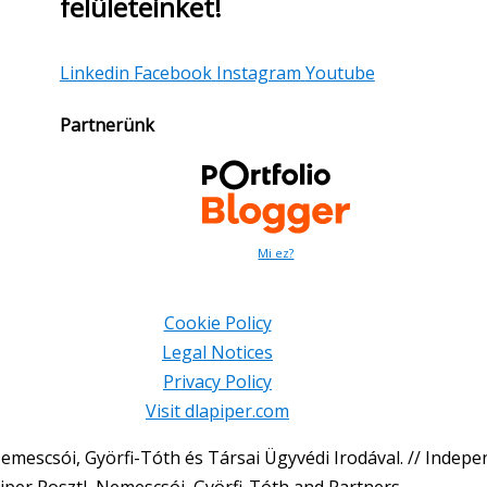
felületeinket!
Linkedin
Facebook
Instagram
Youtube
Partnerünk
Mi ez?
Cookie Policy
Legal Notices
Privacy Policy
Visit dlapiper.com
mescsói, Györfi-Tóth és Társai Ügyvédi Irodával. // Indepe
iper Posztl, Nemescsói, Györfi-Tóth and Partners.