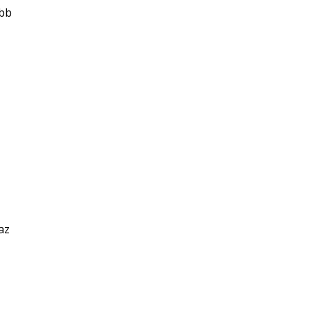
abb
az