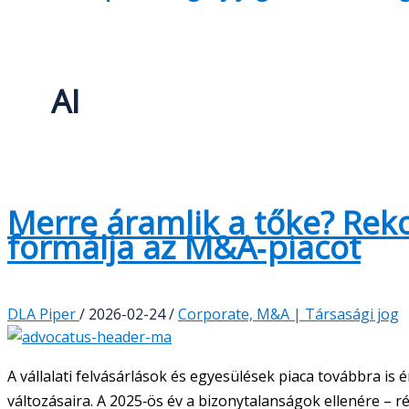
AI
Merre áramlik a tőke? Reko
formálja az M&A‑piacot
DLA Piper
/
2026-02-24
/
Corporate, M&A | Társasági jog
A vállalati felvásárlások és egyesülések piaca továbbra i
változásaira. A 2025‑ös év a bizonytalanságok ellenére – 