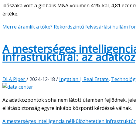
időszaka volt: a globális M&A‑volumen 41%-kal, 4,81 ezer 
értéke.
Merre áramlik a tőke? Rekordszintű felvásárlási hullám fo
A mesterséges intelligenci
infrastruktúrái: az adatkö
DLA Piper
/
2024-12-18
/
Ingatlan | Real Estate
,
Technológ
Az adatközpontok soha nem látott ütemben fejlődnek, jele
ellátásbiztonság egyre inkább központi kérdéssé válnak.
A mesterséges intelligencia nélkülözhetetlen infrastruktú