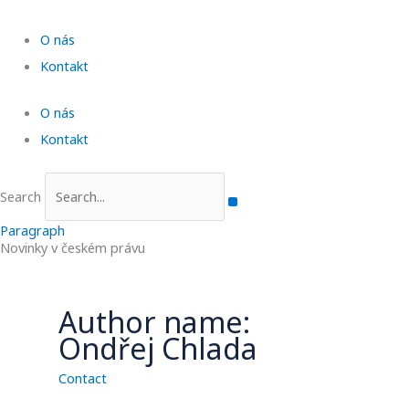
L
Skip
i
to
O nás
n
content
k
Kontakt
e
d
O nás
I
Kontakt
n
Search
Paragraph
Novinky v českém právu
Author name:
Ondřej Chlada
Contact