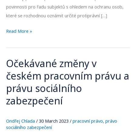
povinnosti pro řadu subjektů s ohledem na ochranu osob,
které se rozhodnou oznámit určité protiprávní […]
Read More »
Očekávané změny v
Očekávané
změny
českém pracovním právu a
v
právu sociálního
českém
pracovním
zabezpečení
právu
a
Ondřej Chlada
/
30 March 2023
/
pracovní právo
,
právo
právu
sociálního zabezpečení
sociálního