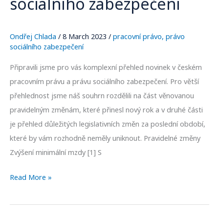
sociálního zabezpečení
pracovním
právu
a
Ondřej Chlada
/
8 March 2023
/
pracovní právo
,
právo
právu
sociálního zabezpečení
sociálního
Připravili jsme pro vás komplexní přehled novinek v českém
zabezpečení
pracovním právu a právu sociálního zabezpečení. Pro větší
přehlednost jsme náš souhrn rozdělili na část věnovanou
pravidelným změnám, které přinesl nový rok a v druhé části
je přehled důležitých legislativních změn za poslední období,
které by vám rozhodně neměly uniknout. Pravidelné změny
Zvýšení minimální mzdy [1] S
Read More »