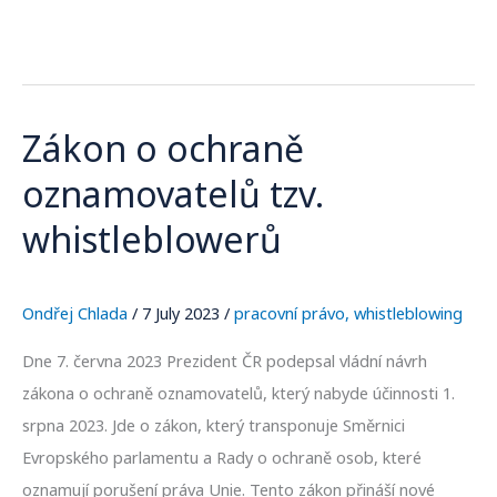
Zákon o ochraně
Zákon
o
oznamovatelů tzv.
ochraně
whistleblowerů
oznamovatelů
tzv.
whistleblowerů
Ondřej Chlada
/
7 July 2023
/
pracovní právo
,
whistleblowing
Dne 7. června 2023 Prezident ČR podepsal vládní návrh
zákona o ochraně oznamovatelů, který nabyde účinnosti 1.
srpna 2023. Jde o zákon, který transponuje Směrnici
Evropského parlamentu a Rady o ochraně osob, které
oznamují porušení práva Unie. Tento zákon přináší nové