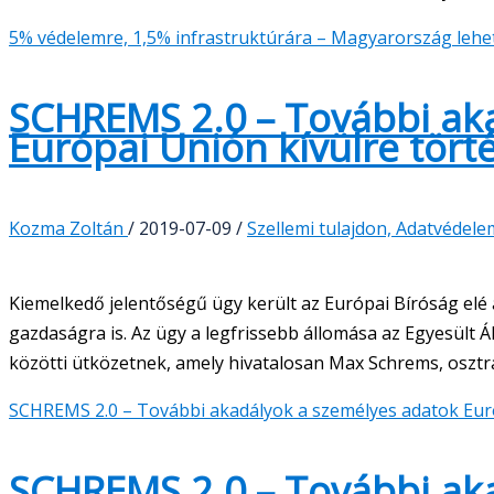
5% védelemre, 1,5% infrastruktúrára – Magyarország lehe
SCHREMS 2.0 – További ak
Európai Unión kívülre tör
Kozma Zoltán
/
2019-07-09
/
Szellemi tulajdon, Adatvédele
Kiemelkedő jelentőségű ügy került az Európai Bíróság elé a
gazdaságra is. Az ügy a legfrissebb állomása az Egyesült 
közötti ütközetnek, amely hivatalosan Max Schrems, osztrák
SCHREMS 2.0 – További akadályok a személyes adatok Euró
SCHREMS 2.0 – További ak