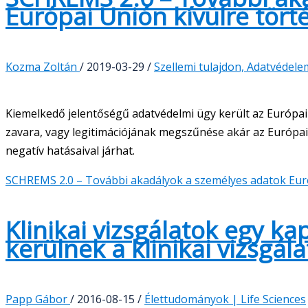
Európai Unión kívülre tör
Kozma Zoltán
/
2019-03-29
/
Szellemi tulajdon, Adatvédele
Kiemelkedő jelentőségű adatvédelmi ügy került az Európai
zavara, vagy legitimációjának megszűnése akár az Európa
negatív hatásaival járhat.
SCHREMS 2.0 – További akadályok a személyes adatok Euró
Klinikai vizsgálatok egy ka
kerülnek a klinikai vizsgál
Papp Gábor
/
2016-08-15
/
Élettudományok | Life Sciences