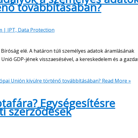
ténő továbbításában?
m | IPT, Data Protection
 Bíróság elé. A határon túli személyes adatok áramlásának
i Unió GDP-jének visszaesésével, a kereskedelem és a gazd
pai Unión kívülre történő továbbításában?
Read More »
ptafára? Egységesítésre
ati szerződések