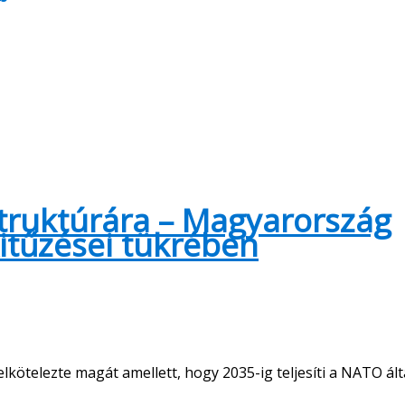
truktúrára – Magyarország
itűzései tükrében
telezte magát amellett, hogy 2035-ig teljesíti a NATO ált