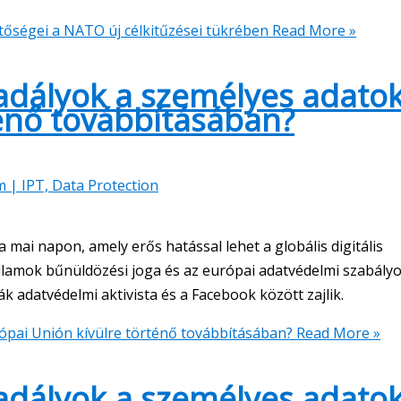
tőségei a NATO új célkitűzései tükrében
Read More »
adályok a személyes adato
ténő továbbításában?
m | IPT, Data Protection
 mai napon, amely erős hatással lehet a globális digitális
Államok bűnüldözési joga és az európai adatvédelmi szabály
 adatvédelmi aktivista és a Facebook között zajlik.
pai Unión kívülre történő továbbításában?
Read More »
adályok a személyes adato