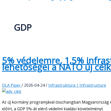
GDP
5% védelemre, 1,5% infras
lehetőségei a NATO új célk
DLA Piper
/
2026-04-24
/
Infrastruktúra | Infrastructure
Az új kormány programjával összhangban Magyarország elkö
előírt, a GDP 5%-át elérő védelmi kiadási követelményt.