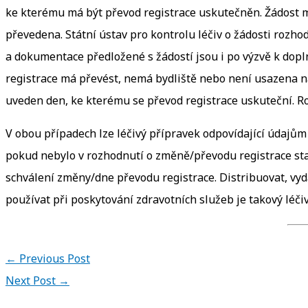
ke kterému má být převod registrace uskutečněn. Žádost m
převedena. Státní ústav pro kontrolu léčiv o žádosti rozh
a dokumentace předložené s žádostí jsou i po výzvě k dopl
registrace má převést, nemá bydliště nebo není usazena n
uveden den, ke kterému se převod registrace uskuteční. Ro
V obou případech lze léčivý přípravek odpovídající údaj
pokud nebylo v rozhodnutí o změně/převodu registrace sta
schválení změny/dne převodu registrace. Distribuovat, vyd
používat při poskytování zdravotních služeb je takový léč
←
Previous Post
Next Post
→