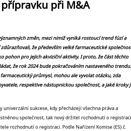
o přípravku při M&A
ýznamných změn, mezi nimiž vyniká rostoucí trend fúzí a
ří zdůrazňovali, že především velké farmaceutické společnos
pohon pro jejich akviziční aktivity. I proto, že část těchto
kládat, že rok 2024 bude pokračováním nastaveného trendu.
i farmaceutický průmysl, mohou ale vyvolat otázku, zda
yvatele, respektive nástupnickou společnost, a jaké kroky j
ady univerzální sukcese, kdy přecházejí všechna práva a
tněnou společnost, tak nový držitel rozhodnutí o registrac
ele rozhodnutí o registraci. Podle Nařízení Komise (ES) č.