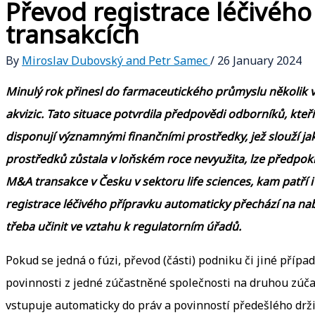
Převod registrace léčivéh
transakcích
By
Miroslav Dubovský and Petr Samec
/
26 January 2024
Minulý rok přinesl do farmaceutického průmyslu několik v
akvizic. Tato situace potvrdila předpovědi odborníků, kte
disponují významnými finančními prostředky, jež slouží jako 
prostředků zůstala v loňském roce nevyužita, lze předpo
M&A transakce v Česku v sektoru life sciences, kam patří 
registrace léčivého přípravku automaticky přechází na nab
třeba učinit ve vztahu k regulatorním úřadů.
Pokud se jedná o fúzi, převod (části) podniku či jiné příp
povinnosti z jedné zúčastněné společnosti na druhou zúčas
vstupuje automaticky do práv a povinností předešlého držit