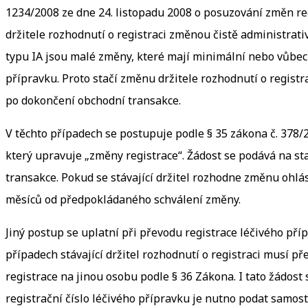
1234/2008 ze dne 24. listopadu 2008 o posuzování změn re
držitele rozhodnutí o registraci změnou čistě administrati
typu IA jsou malé změny, které mají minimální nebo vůbec
přípravku. Proto stačí změnu držitele rozhodnutí o registr
po dokončení obchodní transakce.
V těchto případech se postupuje podle § 35 zákona č. 378/2
který upravuje „změny registrace“. Žádost se podává na s
transakce. Pokud se stávající držitel rozhodne změnu ohl
měsíců od předpokládaného schválení změny.
Jiný postup se uplatní při převodu registrace léčivého příp
případech stávající držitel rozhodnutí o registraci musí př
registrace na jinou osobu podle § 36 Zákona. I tato žádos
registrační číslo léčivého přípravku je nutno podat samos