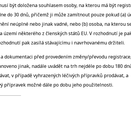
usí být doložena souhlasem osoby, na kterou má být regist
odne do 30 dnů, přičemž ji může zamítnout pouze pokud (a) ú
nění neúplné nebo jinak vadné, nebo (b) osoba, na kterou s
a území některého z členských států EU. V rozhodnutí je pa
zhodnutí pak zasílá stávajícímu i navrhovanému držiteli.
ům a dokumentaci před provedením změny/převodu registrace
noveno jinak, nadále uvádět na trh nejdéle po dobu 180 dn
ávat, v případě vyhrazených léčivých přípravků prodávat, a
ivý přípravek možné dále po dobu jeho použitelnosti.