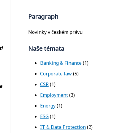
Paragraph
Novinky v českém právu
Naše témata
ti
Banking & Finance
(1)
Corporate law
(5)
CSR
(1)
e
Employment
(3)
Energy
(1)
ESG
(1)
i
IT & Data Protection
(2)