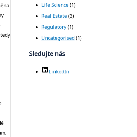
Life Science
(1)
měna
ny
Real Estate
(3)
o
Regulatory
(1)
 tedy
Uncategorised
(1)
Sledujte nás
LinkedIn
o
dé
um,