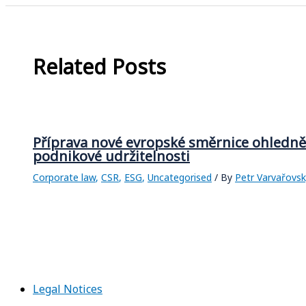
Related Posts
Příprava nové evropské směrnice ohledně
podnikové udržitelnosti
Corporate law
,
CSR
,
ESG
,
Uncategorised
/ By
Petr Varvařovs
Legal Notices