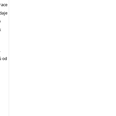
race
daje
e
k
,
ů od