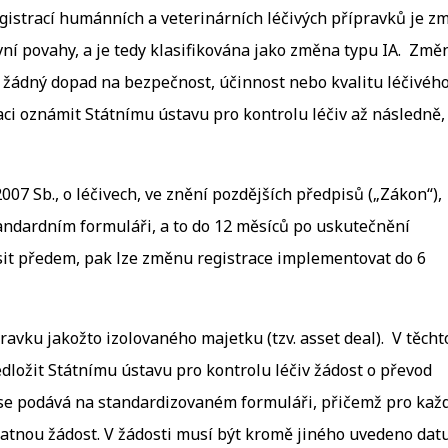
gistrací humánních a veterinárních léčivých přípravků je z
vní povahy, a je tedy klasifikována jako změna typu IA. Změ
 žádný dopad na bezpečnost, účinnost nebo kvalitu léčivéh
aci oznámit Státnímu ústavu pro kontrolu léčiv až následně,
007 Sb., o léčivech, ve znění pozdějších předpisů („Zákon“),
tandardním formuláři, a to do 12 měsíců po uskutečnění
ásit předem, pak lze změnu registrace implementovat do 6
ravku jakožto izolovaného majetku (tzv. asset deal). V těcht
edložit Státnímu ústavu pro kontrolu léčiv žádost o převod
t se podává na standardizovaném formuláři, přičemž pro kaž
tatnou žádost. V žádosti musí být kromě jiného uvedeno dat