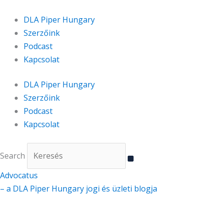
Skip
to
DLA Piper Hungary
content
Szerzőink
Podcast
Kapcsolat
DLA Piper Hungary
Szerzőink
Podcast
Kapcsolat
Search
Advocatus
– a DLA Piper Hungary jogi és üzleti blogja