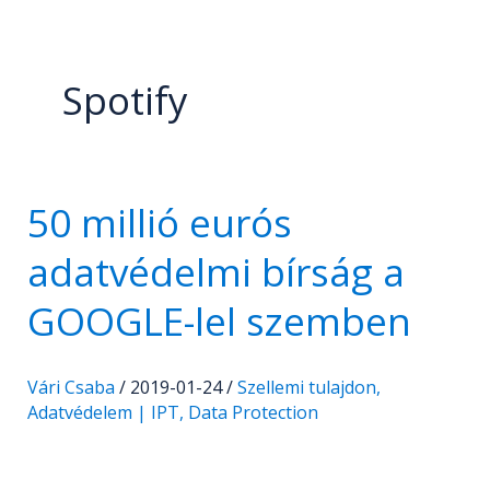
Spotify
50 millió eurós
50
millió
adatvédelmi bírság a
eurós
adatvédelmi
GOOGLE-lel szemben
bírság
a
Vári Csaba
/
2019-01-24
/
Szellemi tulajdon,
GOOGLE-
Adatvédelem | IPT, Data Protection
lel
szemben