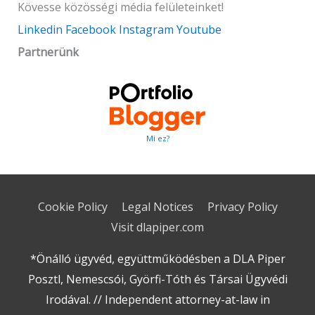
Kövesse közösségi média felületeinket!
Linkedin
Facebook
Instagram
Youtube
Partnerünk
Mi ez?
Cookie Policy
Legal Notices
Privacy Policy
Visit dlapiper.com
*Önálló ügyvéd, együttműködésben a DLA Piper
Posztl, Nemescsói, Györfi-Tóth és Társai Ügyvédi
Irodával. // Independent attorney-at-law in