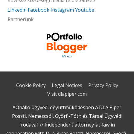
Kövesse közösségi média felületeinket!
Linkedin
Facebook
Instagram
Youtube
Partnerünk
Mi ez?
Cookie Policy
Legal Notices
Privacy Policy
Visit dlapiper.com
*Önálló ügyvéd, együttműködésben a DLA Piper
Posztl, Nemescsói, Györfi-Tóth és Társai Ügyvédi
Irodával. // Independent attorney-at-law in
cooperation with DLA Piper Posztl, Nemescsói, Györfi-