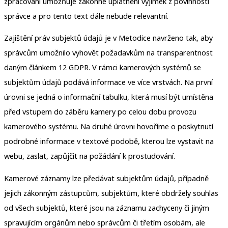
zpracování umožňuje zákonné uplatnění výjimek z povinností
správce a pro tento text dále nebude relevantní.
Zajištění práv subjektů údajů je v Metodice navrženo tak, aby
správcům umožnilo vyhovět požadavkům na transparentnost
daným článkem 12 GDPR. V rámci kamerových systémů se
subjektům údajů podává informace ve více vrstvách. Na první
úrovni se jedná o informační tabulku, která musí být umístěna
před vstupem do záběru kamery po celou dobu provozu
kamerového systému. Na druhé úrovni hovoříme o poskytnutí
podrobné informace v textové podobě, kterou lze vystavit na
webu, zaslat, zapůjčit na požádání k prostudování.
Kamerové záznamy lze předávat subjektům údajů, případně
jejich zákonným zástupcům, subjektům, které obdržely souhlas
od všech subjektů, které jsou na záznamu zachyceny či jiným
spravujícím orgánům nebo správcům či třetím osobám, ale