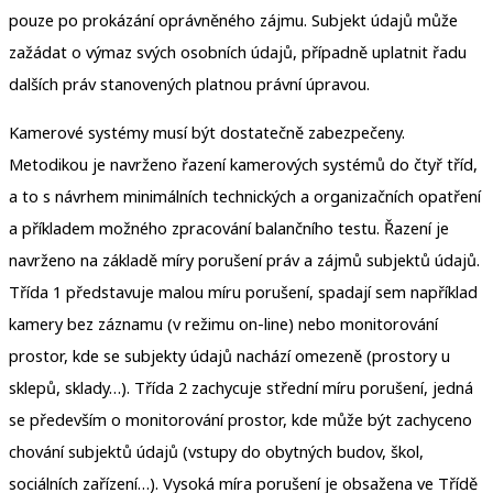
pouze po prokázání oprávněného zájmu. Subjekt údajů může
zažádat o výmaz svých osobních údajů, případně uplatnit řadu
dalších práv stanovených platnou právní úpravou.
Kamerové systémy musí být dostatečně zabezpečeny.
Metodikou je navrženo řazení kamerových systémů do čtyř tříd,
a to s návrhem minimálních technických a organizačních opatření
a příkladem možného zpracování balančního testu. Řazení je
navrženo na základě míry porušení práv a zájmů subjektů údajů.
Třída 1 představuje malou míru porušení, spadají sem například
kamery bez záznamu (v režimu on-line) nebo monitorování
prostor, kde se subjekty údajů nachází omezeně (prostory u
sklepů, sklady…). Třída 2 zachycuje střední míru porušení, jedná
se především o monitorování prostor, kde může být zachyceno
chování subjektů údajů (vstupy do obytných budov, škol,
sociálních zařízení…). Vysoká míra porušení je obsažena ve Třídě