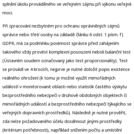
splnění úkolu prováděného ve veřejném zájmu při výkonu veřejné
moci.
Při zpracování nezbytném pro ochranu oprávněných zájmů
správce nebo třetí osoby na základě článku 6 odst. 1 písm. f)
GDPR, má za podmínku povinnost správce před zahájením
takového vždy provést komplexní posouzení neboli balanční test
(Ústavním soudem označovaný jako test proporcionality). Test
se provádí ve 4 krocích, nejprve je nutné doložit popis existence
reálného ohrožení (k tomu je možné využít mimořádných
událostí v monitorované oblasti nebo statistik častého výskytu
bezprostředního nebezpečí v druhově obdobných objektech či
mimořádných událostí a bezprostředního nebezpečí týkajícího se
veřejných dopravních prostředků). Následně je nutné prověřit,
zda nelze požadovaného účelu dosáhnout jinými prostředky
(kritérium potřebnosti), například snížením počtu a umístění