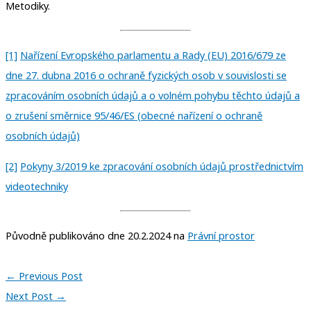
Metodiky.
[1]
Nařízení Evropského parlamentu a Rady (EU) 2016/679 ze
dne 27. dubna 2016 o ochraně fyzických osob v souvislosti se
zpracováním osobních údajů a o volném pohybu těchto údajů a
o zrušení směrnice 95/46/ES (obecné nařízení o ochraně
osobních údajů)
[2]
Pokyny 3/2019 ke zpracování osobních údajů prostřednictvím
videotechniky
Původně publikováno dne 20.2.2024 na
Právní prostor
←
Previous Post
Next Post
→