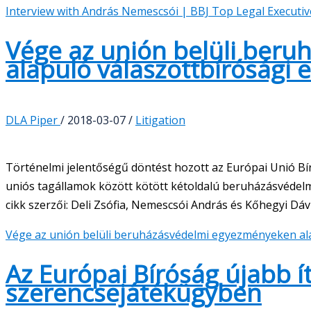
Interview with András Nemescsói | BBJ Top Legal Executi
Vége az unión belüli ber
alapuló válaszottbírósági 
DLA Piper
/
2018-03-07
/
Litigation
Történelmi jelentőségű döntést hozott az Európai Unió Bí
uniós tagállamok között kötött kétoldalú beruházásvédelm
cikk szerzői: Deli Zsófia, Nemescsói András és Kőhegyi Dáv
Vége az unión belüli beruházásvédelmi egyezményeken ala
Az Európai Bíróság újabb í
szerencsejátékügyben