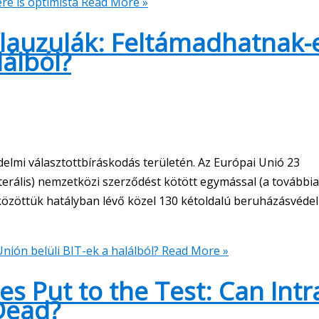
re is optimista
Read More »
 Klauzulák: Feltámadhatnak-
lálból?
delmi választottbíráskodás területén. Az Európai Unió 23
aterális) nemzetközi szerződést kötött egymással (a további
özöttük hatályban lévő közel 130 kétoldalú beruházásvéde
nión belüli BIT-ek a halálból?
Read More »
s Put to the Test: Can Intr
Dead?