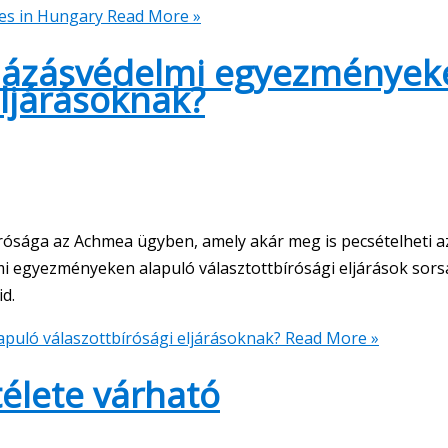
ves in Hungary
Read More »
uházásvédelmi egyezmények
eljárásoknak?
rósága az Achmea ügyben, amely akár meg is pecsételheti a
i egyezményeken alapuló választottbírósági eljárások sorsá
id.
puló válaszottbírósági eljárásoknak?
Read More »
télete várható