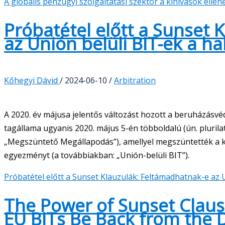
A globális pénzügyi szolgáltatási szektor a kihívások ellené
Próbatétel előtt a Sunset
az Unión belüli BIT-ek a ha
Kőhegyi Dávid
/
2024-06-10
/
Arbitration
A 2020. év májusa jelentős változást hozott a beruházásvé
tagállama ugyanis 2020. május 5-én többoldalú (ún. pluril
„Megszüntető Megállapodás”), amellyel megszüntették a k
egyezményt (a továbbiakban: „Unión-belüli BIT”).
Próbatétel előtt a Sunset Klauzulák: Feltámadhatnak-e az U
The Power of Sunset Clause
EU BITs Be Back from the 