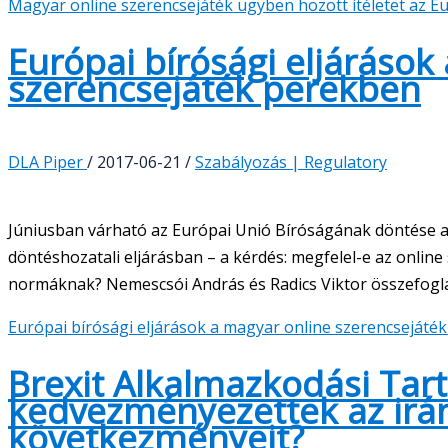
Magyar online szerencsejáték ügyben hozott ítéletet az E
Európai bírósági eljárások
szerencsejáték perekben
DLA Piper
/
2017-06-21
/
Szabályozás | Regulatory
Júniusban várható az Európai Unió Bíróságának döntése az
döntéshozatali eljárásban – a kérdés: megfelel-e az onlin
normáknak? Nemescsói András és Radics Viktor összefogla
Európai bírósági eljárások a magyar online szerencsejáté
Brexit Alkalmazkodási Tarta
kedvezményezettek az irán
következményeit?