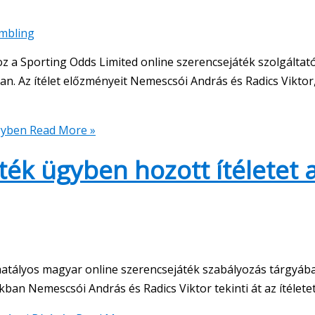
ambling
oz a Sporting Odds Limited online szerencsejáték szolgáltat
. Az ítélet előzményeit Nemescsói András és Radics Viktor,
gyben
Read More »
ék ügyben hozott ítéletet 
hatályos magyar online szerencsejáték szabályozás tárgyáb
ban Nemescsói András és Radics Viktor tekinti át az ítéletet