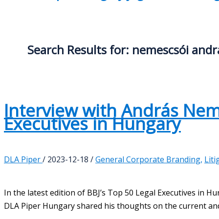
Search Results for:
nemescsói andr
Interview with András Nem
Executives in Hungary
DLA Piper
/
2023-12-18
/
General Corporate Branding
,
Liti
In the latest edition of BBJ’s Top 50 Legal Executives in 
DLA Piper Hungary shared his thoughts on the current and 