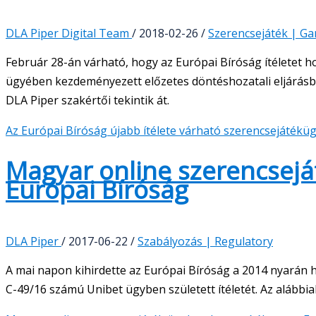
DLA Piper Digital Team
/
2018-02-26
/
Szerencsejáték | G
Február 28-án várható, hogy az Európai Bíróság ítéletet h
ügyében kezdeményezett előzetes döntéshozatali eljárásban
DLA Piper szakértői tekintik át.
Az Európai Bíróság újabb ítélete várható szerencsejátékü
Magyar online szerencseját
Európai Bíróság
DLA Piper
/
2017-06-22
/
Szabályozás | Regulatory
A mai napon kihirdette az Európai Bíróság a 2014 nyarán 
C-49/16 számú Unibet ügyben született ítéletét. Az alábbiak