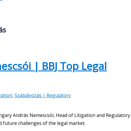
ás
escsói | BBJ Top Legal
gation
,
Szabályozás | Regulatory
Hungary András Nemescsói, Head of Litigation and Regulatory
future challenges of the legal market.