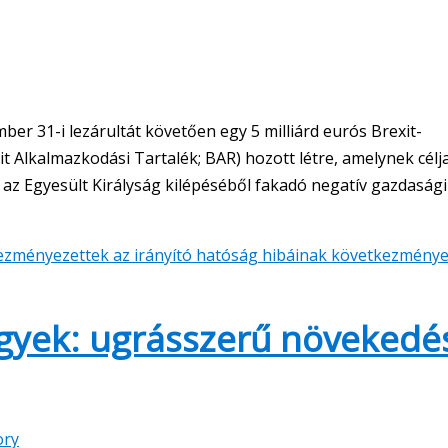
er 31-i lezárultát követően egy 5 milliárd eurós Brexit-
it Alkalmazkodási Tartalék; BAR) hozott létre, amelynek célj
az Egyesült Királyság kilépéséből fakadó negatív gazdasági
dvezményezettek az irányító hatóság hibáinak következménye
gyek: ugrásszerű növekedé
ory