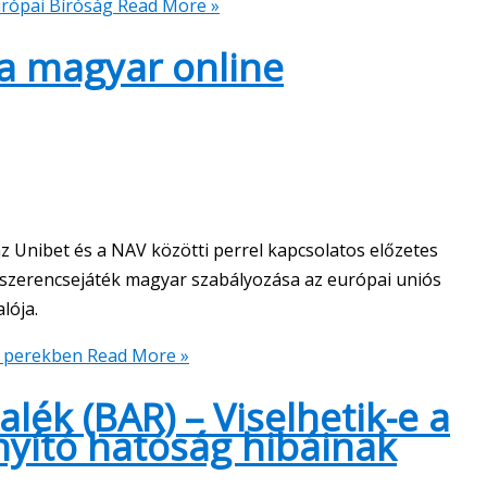
urópai Bíróság
Read More »
 a magyar online
 Unibet és a NAV közötti perrel kapcsolatos előzetes
e szerencsejáték magyar szabályozása az európai uniós
lója.
k perekben
Read More »
lék (BAR) – Viselhetik-e a
yító hatóság hibáinak