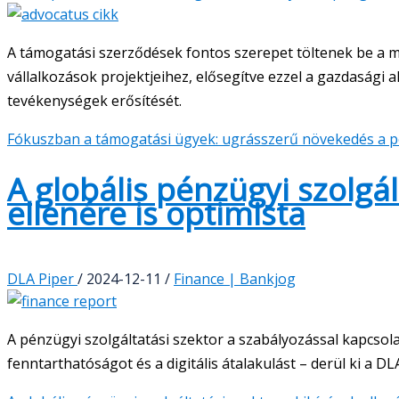
A támogatási szerződések fontos szerepet töltenek be a 
vállalkozások projektjeihez, elősegítve ezzel a gazdasági ak
tevékenységek erősítését.
Fókuszban a támogatási ügyek: ugrásszerű növekedés a 
A globális pénzügyi szolgál
ellenére is optimista
DLA Piper
/
2024-12-11
/
Finance | Bankjog
A pénzügyi szolgáltatási szektor a szabályozással kapcsol
fenntarthatóságot és a digitális átalakulást – derül ki a D