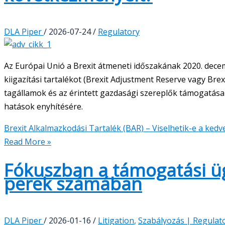
DLA Piper
/
2026-07-24
/
Regulatory
Az Európai Unió a Brexit átmeneti időszakának 2020. decemb
kiigazítási tartalékot (Brexit Adjustment Reserve vagy Brex
tagállamok és az érintett gazdasági szereplők támogatása 
hatások enyhítésére.
Brexit Alkalmazkodási Tartalék (BAR) – Viselhetik-e a ke
Read More »
Fókuszban a támogatási ü
perek számában
DLA Piper
/
2026-01-16
/
Litigation
,
Szabályozás | Regulat