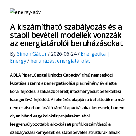
A kiszámítható szabályozás és a
stabil bevételi modellek vonzzák
az energiatárolói beruházásokat
By
Simon Gábor
/
2026-06-24
/
Energetika |
Energy
/
beruházás
,
energiatárolás
A DLA Piper „Capital Unlocks Capacity” című nemzetközi
kutatása szerint az energiatárolási piac néhány év alatt a
korai fejlődési szakaszból érett, intézményesült befektetési
kategóriává fejlődött. A felmérés alapján a befektetők ma már
nem elsősorban önálló tárolókapacitásokat keresnek, hanem
olyan hibrid vagy kolokált projekteket, ahol
kiegyensúlyozottabb a kockázati profil, kiszámítható a
szabályozási környezet, és stabil bevételi struktúrák állnak