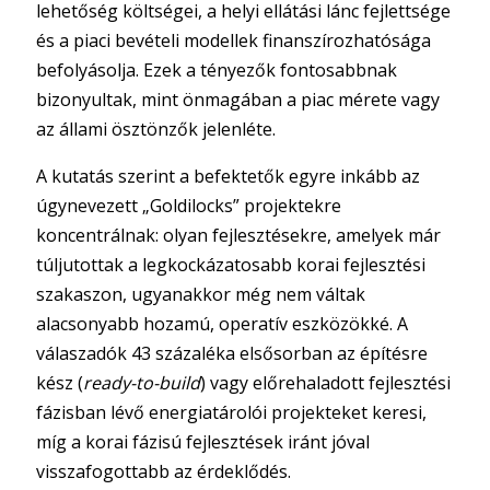
lehetőség költségei, a helyi ellátási lánc fejlettsége
és a piaci bevételi modellek finanszírozhatósága
befolyásolja. Ezek a tényezők fontosabbnak
bizonyultak, mint önmagában a piac mérete vagy
az állami ösztönzők jelenléte.
A kutatás szerint a befektetők egyre inkább az
úgynevezett „Goldilocks” projektekre
koncentrálnak: olyan fejlesztésekre, amelyek már
túljutottak a legkockázatosabb korai fejlesztési
szakaszon, ugyanakkor még nem váltak
alacsonyabb hozamú, operatív eszközökké. A
válaszadók 43 százaléka elsősorban az építésre
kész (
ready-to-build
) vagy előrehaladott fejlesztési
fázisban lévő energiatárolói projekteket keresi,
míg a korai fázisú fejlesztések iránt jóval
visszafogottabb az érdeklődés.