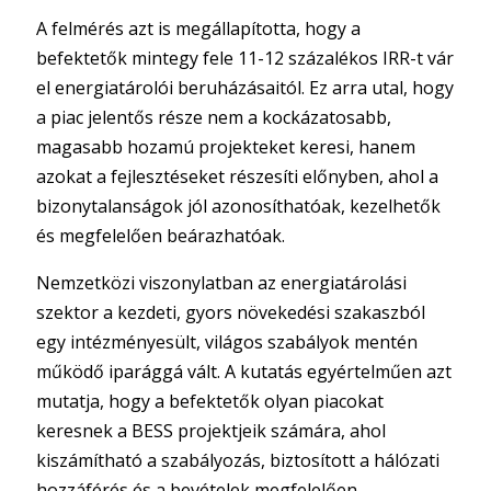
A felmérés azt is megállapította, hogy a
befektetők mintegy fele 11-12 százalékos IRR-t vár
el energiatárolói beruházásaitól. Ez arra utal, hogy
a piac jelentős része nem a kockázatosabb,
magasabb hozamú projekteket keresi, hanem
azokat a fejlesztéseket részesíti előnyben, ahol a
bizonytalanságok jól azonosíthatóak, kezelhetők
és megfelelően beárazhatóak.
Nemzetközi viszonylatban az energiatárolási
szektor a kezdeti, gyors növekedési szakaszból
egy intézményesült, világos szabályok mentén
működő iparággá vált. A kutatás egyértelműen azt
mutatja, hogy a befektetők olyan piacokat
keresnek a BESS projektjeik számára, ahol
kiszámítható a szabályozás, biztosított a hálózati
hozzáférés és a bevételek megfelelően